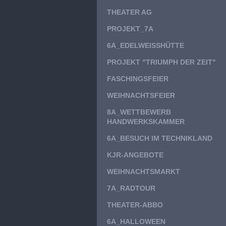
THEATER AG
PROJEKT_7A
6A_EDELWEISSHÜTTE
PROJEKT "TRIUMPH DER ZEIT"
FASCHINGSFEIER
WEIHNACHTSFEIER
8A_WETTBEWERB
HANDWERKSKAMMER
6A_BESUCH IM TECHNIKLAND
KJR-ANGEBOTE
WEIHNACHTSMARKT
7A_RADTOUR
THEATER-ABBO
6A_HALLOWEEN