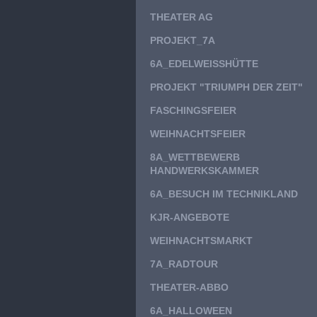
THEATER AG
PROJEKT_7A
6A_EDELWEISSHÜTTE
PROJEKT "TRIUMPH DER ZEIT"
FASCHINGSFEIER
WEIHNACHTSFEIER
8A_WETTBEWERB
HANDWERKSKAMMER
6A_BESUCH IM TECHNIKLAND
KJR-ANGEBOTE
WEIHNACHTSMARKT
7A_RADTOUR
THEATER-ABBO
6A_HALLOWEEN